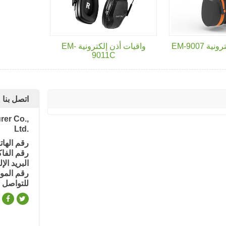
 EM-9007
واقيات أذن إلكترونية EM-
9011C
اتصل بنا
er Co.,
Ltd.
رقم الهات
رقم الفا
البريد الإ
رقم الموب
للتواصل 