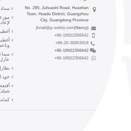
No. 285, Juhuashi Road, Huashan
سدادا
Town, Huadu District, Guangzhou
موزعا
City, Guangdong Province
لإعادة
jhnali@jy-safety.com
(Nancy)
أغطية
+86-18922356642
أغطية
+86-20-36853918
وناعم
+86-18922356642
سماعا
+86-18922356642
عازل 
نظارا
خوذ ا
أقنعة
شيلد)
كماما