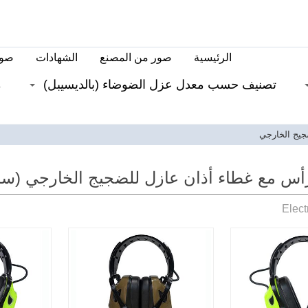
الرئيسية
صور من المصنع
الشهادات
صور
تصنيف حسب معدل عزل الضوضاء (بالديسيبل)
م
يج الخارجي
س مع غطاء أذان عازل للضجيج الخارجي (س
Elect