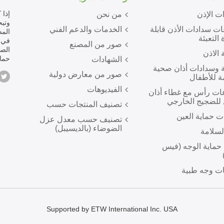
إذا 
ت الإذن
من نحن
ت سدادات الأذن قابلة
الخدمات والدعم الفني
المص
 التعبئة
صور من المصنع
الص
 الاذن
حماي
الشهادات
 وسدادات أذان صحية
صور من معارض دولية
ة للأطفال
الفيديوهات
ت رأس مع غطاء أذان
للضجيج الخارجي
تصنيف المنتجات حسب
ت حماية العين
تصنيف حسب معدل عزل
الضوضاء (بالديسيبل)
لسلامة
 حماية الوجه (فيس
ت وجه طبية
Supported by ETW International Inc. USA