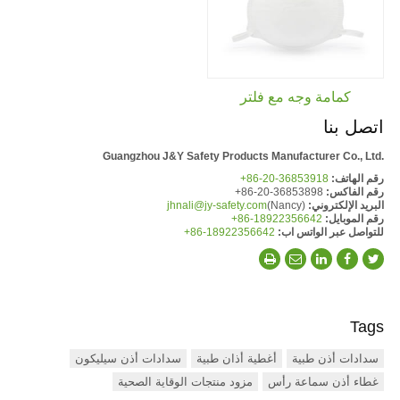
كمامة وجه مع فلتر
اتصل بنا
Guangzhou J&Y Safety Products Manufacturer Co., Ltd.
رقم الهاتف:
+86-20-36853918
رقم الفاكس:
+86-20-36853898
البريد الإلكتروني:
(Nancy)
jhnali@jy-safety.com
رقم الموبايل:
+86-18922356642
للتواصل عبر الواتس اب:
+86-18922356642
Tags
سدادات أذن طبية
أغطية أذان طبية
سدادات أذن سيليكون
غطاء أذن سماعة رأس
مزود منتجات الوقاية الصحية