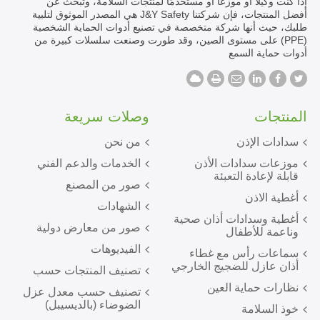
إذا كنت وكيلًا أو موزعًا أو مستخدمًا لمنتجات السلامة، وتبحث عن
أفضل المنتجات، فإن شركتنا J&Y Safety هي المصدر الموثوق لتلبية
طلبك، حيث أنها شركة متخصصة في تصنيع أدوات الحماية الشخصية
(PPE) على مستوى الصين، وقد طورت وصنعت سلسلات كبيرة من
أدوات حماية السمع
المنتجات
وصلات سريعة
سدادات الإذن
من نحن
موزعات سدادات الأذن
الخدمات والدعم الفني
قابلة لإعادة التعبئة
صور من المصنع
أغطية الاذن
الشهادات
أغطية وسدادات أذان صحية
صور من معارض دولية
وناعمة للأطفال
الفيديوهات
سماعات رأس مع غطاء
أذان عازل للضجيج الخارجي
تصنيف المنتجات حسب
نظارات حماية العين
تصنيف حسب معدل عزل
الضوضاء (بالديسيبل)
خوذ السلامة