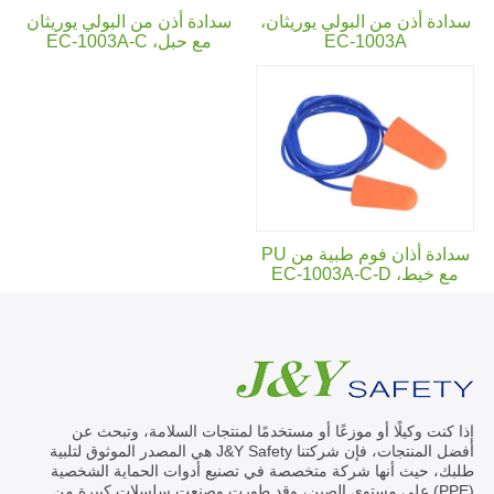
سدادة أذن من البولي يوريثان،
سدادة أذن من البولي يوريثان
EC-1003A
مع حبل،
EC-1003A-C
سدادة أذان فوم طبية من PU
مع خيط،
EC-1003A-C-D
إذا كنت وكيلًا أو موزعًا أو مستخدمًا لمنتجات السلامة، وتبحث عن
أفضل المنتجات، فإن شركتنا J&Y Safety هي المصدر الموثوق لتلبية
طلبك، حيث أنها شركة متخصصة في تصنيع أدوات الحماية الشخصية
(PPE) على مستوى الصين، وقد طورت وصنعت سلسلات كبيرة من