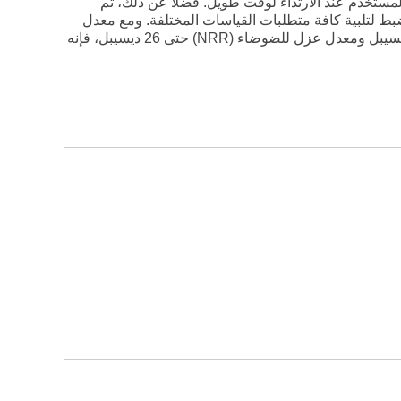
مستخدم عند الارتداء لوقت طويل. فضلاً عن ذلك، تم
ط لتلبية كافة متطلبات القياسات المختلفة. ومع معدل
عزل للصوت (SNR) يصل إلى 33 ديسيبل ومعدل عزل للضوضاء (NRR) حتى 26 ديسيبل، فإنه