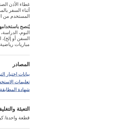
غطاء الأذن الصن
أثناء السفر بال
المستخدم من الض
يُنصح باستخدامها 
النوم، الدراسة، 
السفن أو إلخ)، 
مباريات رياضية 
المصادر
بيانات اختبار التوهين
تعليمات الاستخدا
شهادة المطابقة - لائحة
التعبئة والتغلي
قطعة واحدة/ كيس، علبة