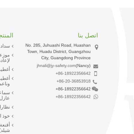
اتصل بنا
المنت
No. 285, Juhuashi Road, Huashan
سدادا
Town, Huadu District, Guangzhou
موزعا
City, Guangdong Province
لإعادة
jhnali@jy-safety.com
(Nancy)
أغطية
+86-18922356642
أغطية
+86-20-36853918
وناعم
+86-18922356642
سماعا
+86-18922356642
عازل 
نظارا
خوذ ا
أقنعة
شيلد)