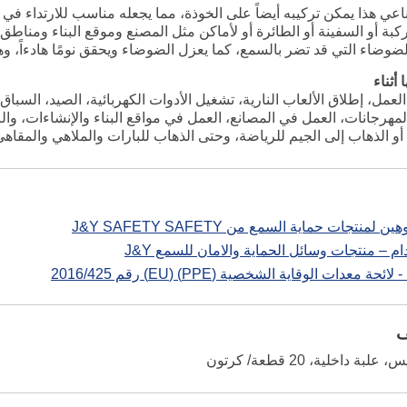
اعي هذا يمكن تركيبه أيضاً على الخوذة، مما يجعله مناسب للارتداء في 
مركبة أو السفينة أو الطائرة أو لأماكن مثل المصنع وموقع البناء ومن
وضاء التي قد تضر بالسمع، كما يعزل الضوضاء ويحقق نومًا هادءاً، وهو 
أثناء
العمل، إطلاق الألعاب النارية، تشغيل الأدوات الكهربائية، الصيد، السبا
المهرجانات، العمل في المصانع، العمل في مواقع البناء والإنشاءات، 
أو الذهاب إلى الجيم للرياضة، وحتى الذهاب للبارات والملاهي والمقا
 لمنتجات حماية السمع من J&Y SAFETY SAFETY
م – منتجات وسائل الحماية والامان للسمع J&Y
 معدات الوقاية الشخصية (PPE) (EU) رقم 2016/425
ف
 داخلية، 20 قطعة/ كرتون