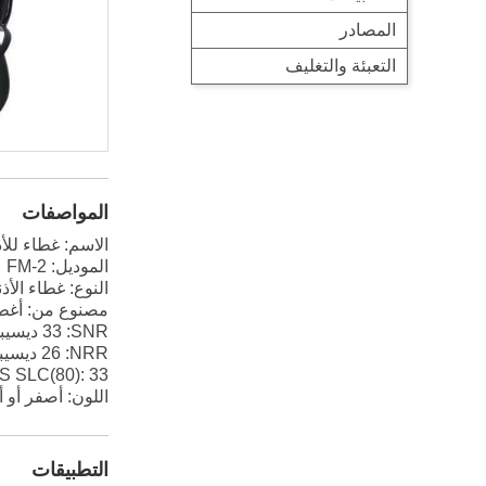
المصادر
التعبئة والتغليف
المواصفات
الاسم: غطاء لل
الموديل: FM-2
النوع: غطاء الأ
مصنوع من: أغطية الأذن من S
SNR
: 33 ديسيبل
NRR
: 26 ديسيبل
AS/NZS SLC(80): 33 دي
اللون: أصفر أو
التطبيقات