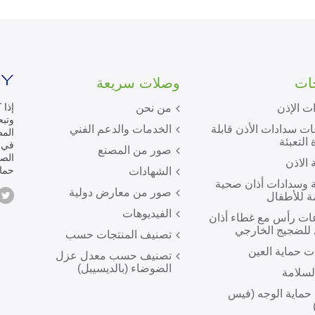
جات
وصلات سريعة
إذا 
ت الإذن
من نحن
ت سدادات الأذن قابلة
الخدمات والدعم الفني
المص
 التعبئة
صور من المصنع
الص
 الاذن
حماي
الشهادات
 وسدادات أذان صحية
صور من معارض دولية
ة للأطفال
الفيديوهات
ت رأس مع غطاء أذان
للضجيج الخارجي
تصنيف المنتجات حسب
ت حماية العين
تصنيف حسب معدل عزل
الضوضاء (بالديسيبل)
لسلامة
 حماية الوجه (فيس