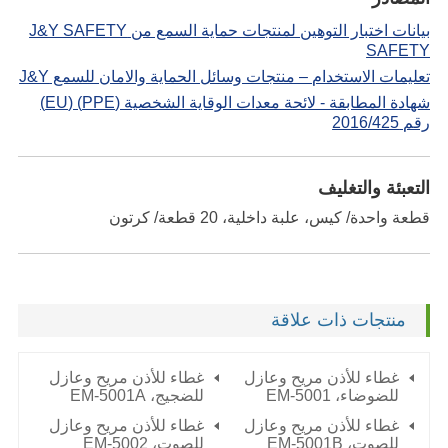
بيانات اختبار التوهين لمنتجات حماية السمع من J&Y SAFETY
SAFETY
تعليمات الاستخدام – منتجات وسائل الحماية والامان للسمع J&Y
شهادة المطابقة - لائحة معدات الوقاية الشخصية (PPE) (EU)
رقم 2016/425
التعبئة والتغليف
قطعة واحدة/ كيس، علبة داخلية، 20 قطعة/ كرتون
منتجات ذات علاقة
غطاء للأذن مريح وعازل
غطاء للأذن مريح وعازل
للضوضاء،
EM-5001
للضجيج،
EM-5001A
غطاء للأذن مريح وعازل
غطاء للأذن مريح وعازل
للصوت،
EM-5001B
للصوت،
EM-5002