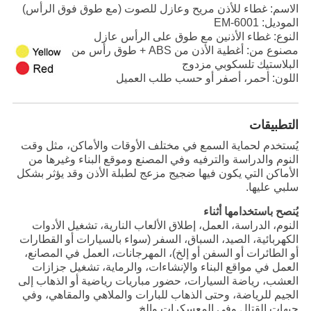
الاسم: غطاء للأذن مريح وعازل للصوت (مع طوق فوق الرأس)
الموديل: EM-6001
النوع: غطاء الأذنين مع طوق على الرأس عازل
مصنوع من: أغطية الأذن من ABS + طوق رأس من
البلاستيك تلسكوبي مزدوج
اللون: أحمر، أصفر أو حسب طلب العميل
التطبيقات
يُستخدم لحماية السمع في مختلف الأوقات والأماكن، مثل وقت
النوم والدراسة والترفيه وفي المصنع وموقع البناء وغيرها من
الأماكن التي يكون فيها ضجيج مزعج لطبلة الأذن وقد يؤثر بشكل
سلبي عليها.
يُنصح باستخدامها أثناء
النوم، الدراسة، العمل، إطلاق الألعاب النارية، تشغيل الأدوات
الكهربائية، الصيد، السباق، السفر (سواء بالسيارات أو القطارات
أو الطائرات أو السفن أو إلخ)، المهرجانات، العمل في المصانع،
العمل في مواقع البناء والإنشاءات، والرماية، تشغيل جزازات
العشب، رياضة السيارات، حضور مباريات رياضية أو الذهاب إلى
الجيم للرياضة، وحتى الذهاب للبارات والملاهي والمقاهي، وفي
جبهات القتال وفي المعسكرات وإلخ.