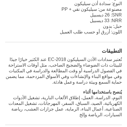
النوع: سدادة أذن سيليكون
مصنوعة من: سيليكون نقي + PP
SNR
: 26 ديسبيل
NRR
: 33 ديسبيل
حبل: بدون
اللون: أزرق أو حسب طلب العميل
التطبيقات
تُعتبر سدادات الأذن السيليكون EC-2018 عند الكثير خيارًا جيدًا
للبيئات ذات الضوضاء والضجيج الصاخب، مثل أوقات الاستراحة
في الفصول الدراسية أو وقت المطالعة والدراسة في المكتبات
وفي مواقع البناء والإنشاءات وفي الأسواق المزدحمة، مما يضمن
حماية السمع وبيئة دراسة وعمل هادئة.
يُنصح باستخدامها أثناء
النوم، الدراسة، العمل، إطلاق الألعاب النارية، تشغيل الأدوات
الكهربائية، الصيد، السباق، السفر، المهرجانات، تشغيل المعدات
الصناعية، أعمال البناء، الرماية، عمل جزازات العشب، رياضة
السيارات، الرياضة وإلخ