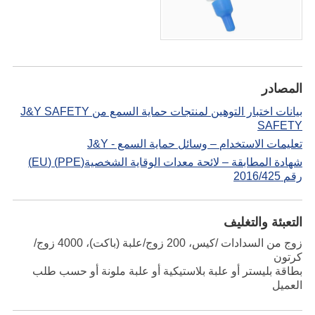
المصادر
بيانات اختبار التوهين لمنتجات حماية السمع من J&Y SAFETY
SAFETY
تعليمات الاستخدام – وسائل حماية السمع - J&Y
شهادة المطابقة – لائحة معدات الوقاية الشخصية(PPE) (EU)
رقم 2016/425
التعبئة والتغليف
زوج من السدادات /كيس، 200 زوج/علبة (باكت)، 4000 زوج/
كرتون
بطاقة بليستر أو علبة بلاستيكية أو علبة ملونة أو حسب طلب
العميل