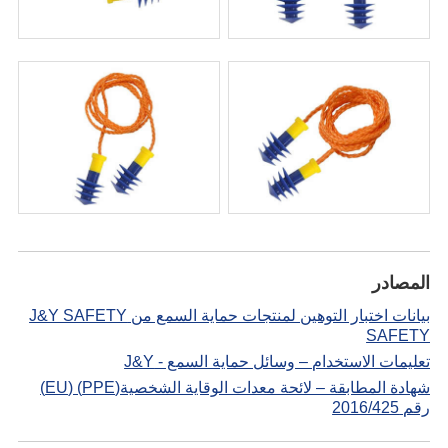
المصادر
بيانات اختبار التوهين لمنتجات حماية السمع من J&Y SAFETY
SAFETY
تعليمات الاستخدام – وسائل حماية السمع - J&Y
شهادة المطابقة – لائحة معدات الوقاية الشخصية(PPE) (EU)
رقم 2016/425