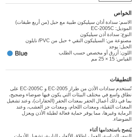
الخواص
الاسم: سدادة أذان سيليكون طبية مع حبل (من أربع طبقات)
الموديل: EC-2005C
النوع: سدادة أذن سيليكون
مصنوعة من: السيليكون النقي + حبل من PVC/ نايلون
الحبل: يوجد
اللون: أزرق أو مخصص حسب الطلب
القياس: 15 × 25 مم
التطبيقات
تُستخدم سدادات الأذن من طراز EC-2005 و EC-2005C على
نطاق واسع في مختلف البيئات التي يكون فيها ضوضاء وضجيج،
بما في ذلك أعمال الحفر بمعدات الحفر (الحفارات)، وعند تشغيل
المعدات الثقيلة، ومعدات اللحام، ومعدات جز العشب، وعند
الرماية وغيرها، مما يوفر حماية فعالة لطبلة الأذن ويعزل
الضوضاء.
يُنصح باستخدامها أثناء
النوم، الدراسة، العمل، إطلاق الألعاب النارية، تشغيل الأدوات