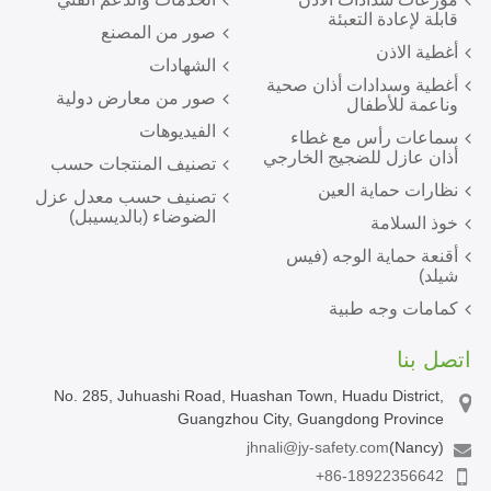
قابلة لإعادة التعبئة
صور من المصنع
أغطية الاذن
الشهادات
أغطية وسدادات أذان صحية
صور من معارض دولية
وناعمة للأطفال
الفيديوهات
سماعات رأس مع غطاء
أذان عازل للضجيج الخارجي
تصنيف المنتجات حسب
نظارات حماية العين
تصنيف حسب معدل عزل
الضوضاء (بالديسيبل)
خوذ السلامة
أقنعة حماية الوجه (فيس
شيلد)
كمامات وجه طبية
اتصل بنا
No. 285, Juhuashi Road, Huashan Town, Huadu District,
Guangzhou City, Guangdong Province
jhnali@jy-safety.com
(Nancy)
+86-18922356642