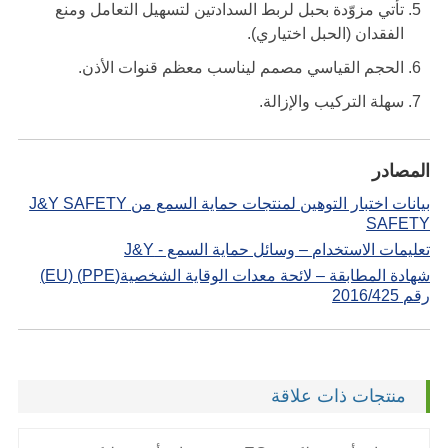
تأتي مزوّدة بحبل لربط السدادتين لتسهيل التعامل ومنع
الفقدان (الحبل اختياري).
الحجم القياسي مصمم ليناسب معظم قنوات الأذن.
سهلة التركيب والإزالة.
المصادر
بيانات اختبار التوهين لمنتجات حماية السمع من J&Y SAFETY
SAFETY
تعليمات الاستخدام – وسائل حماية السمع - J&Y
شهادة المطابقة – لائحة معدات الوقاية الشخصية(PPE) (EU)
رقم 2016/425
منتجات ذات علاقة