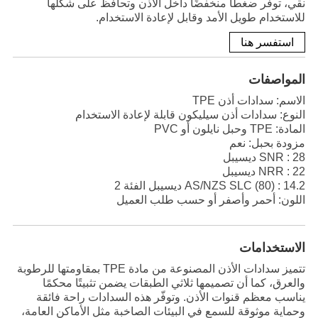
نقي، توفّر ضغطًا منخفضًا داخل الأذن وتحافظ على شكلها
للاستخدام طويل الأمد وقابل لإعادة الاستخدام.
استفسر هنا
المواصفات
الاسم: سدادات أذن TPE
النوع: سدادات أذن سيليكون قابلة لإعادة الاستخدام
المادة: TPE وحبل نايلون أو PVC
مزودة بحبل: نعم
SNR : 28 ديسيبل
NRR : 22 ديسيبل
AS/NZS SLC (80) : 14.2 ديسيبل الفئة 2
اللون: أحمر وأصفر أو حسب طلب العميل
الاستخدامات
تتميز سدادات الأذن المصنوعة من مادة TPE بمقاومتها للرطوبة
والعرق، كما أن تصميمها ثلاثي الطبقات يضمن تثبيتًا محكمًا
يناسب معظم قنوات الأذن. وتوفّر هذه السدادات راحة فائقة
وحماية موثوقة للسمع في البيئات الصاخبة مثل الأماكن العامة،